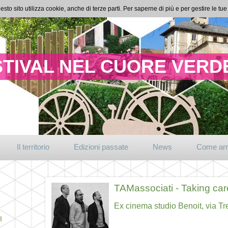
esto sito utilizza cookie, anche di terze parti. Per saperne di più e per gestire le t
TIVAL NEL CUORE VERDE
Il territorio
Edizioni passate
News
Come arr
TAMassociati - Taking care
Ex cinema studio Benoit, via Tr
I