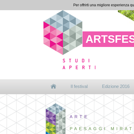
Per offrirti una migliore esperienza qu
ARTSFES
Il festival
Edizione 2016
ARTE
PAESAGGI MIRAT