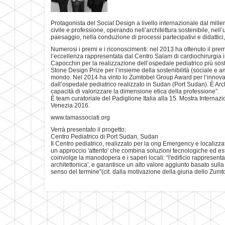
Protagonista del Social Design a livello internazionale dal mil
civile e professione, operando nell’architettura sostenibile, nell’
paesaggio, nella conduzione di processi partecipativi e didattici
Numerosi i premi e i riconoscimenti: nel 2013 ha ottenuto il prem
l’eccellenza rappresentata dal Centro Salam di cardiochirurgia i
Capocchin per la realizzazione dell’ospedale pediatrico più sost
Stone Design Prize per l’insieme della sostenibilità (sociale e am
mondo. Nel 2014 ha vinto lo Zumtobel Group Award per l’innovaz
dall’ospedale pediatrico realizzato in Sudan (Port Sudan). È Arch
capacità di valorizzare la dimensione etica della professione”.
È team curatoriale del Padiglione Italia alla 15. Mostra Internazi
Venezia 2016.
www.tamassociati.org
Verrà presentato il progetto:
Centro Pediatrico di Port Sudan, Sudan
Il Centro pediatrico, realizzato per la ong Emergency e localizzato 
un approccio 'attento' che combina soluzioni tecnologiche ed estet
coinvolge la manodopera e i saperi locali: “l'edificio rappresenta
architettonica', e garantisce un alto valore aggiunto basato sulla
senso del termine”(cit. dalla motivazione della giuria dello Zum