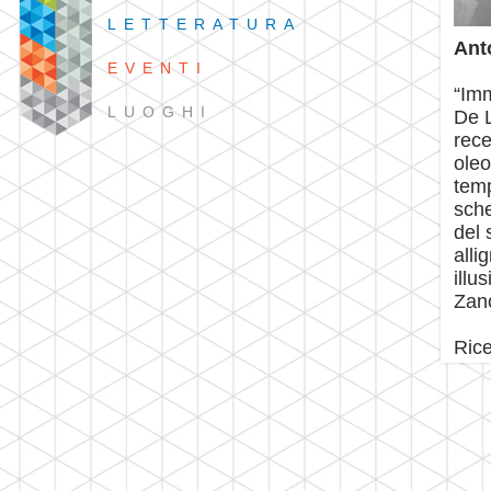
LETTERATURA
Ant
EVENTI
“Imm
LUOGHI
De L
rece
oleo
temp
sche
del 
alli
illu
Zan
Rice