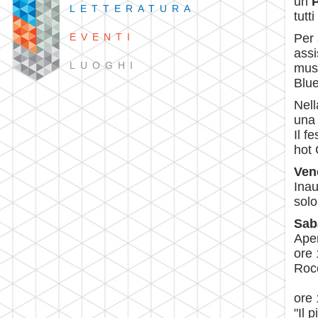
un
LETTERATURA
tutt
EVENTI
Per 
assi
LUOGHI
musi
Blue
Nell
una 
Il f
hot 
Vene
Inau
solo
Sab
Aper
ore 
Rocc
ore
"Il 