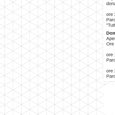
dona
ore 
Par
"Tut
Dom
Aper
Ore 
ore 
Par
ore 
Par