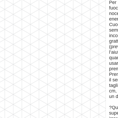
Per 
fuoc
noce
ener
Cuoc
semo
inco
grat
(pre
l’ai
quan
usar
prem
Pren
il s
tagl
cm, 
un d
?Qua
supe