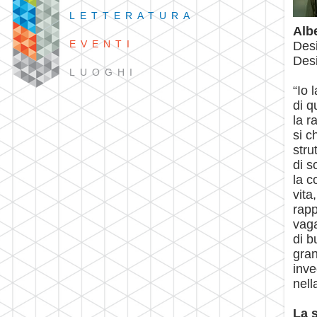
LETTERATURA
Alb
EVENTI
Desi
Desi
LUOGHI
“Io 
di q
la r
si c
stru
di s
la c
vita
rapp
vag
di b
gran
inve
nella
La 