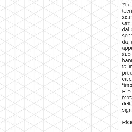
?I c
tecn
scul
Omin
dal 
sono
da u
appa
suoi
hann
fall
prec
calc
“imp
Filo
meta
dell
sign
Rice