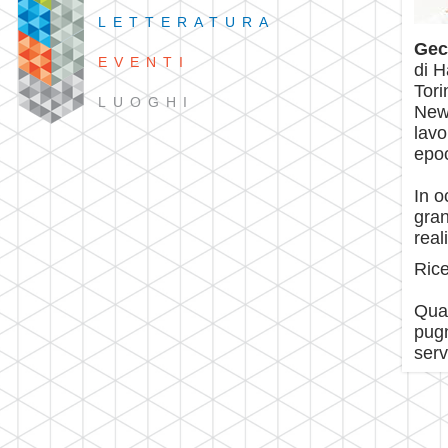
LETTERATURA
Ge
EVENTI
di H
Tori
LUOGHI
New 
lavo
epoc
In o
gran
real
Rice
Quan
pugn
serv