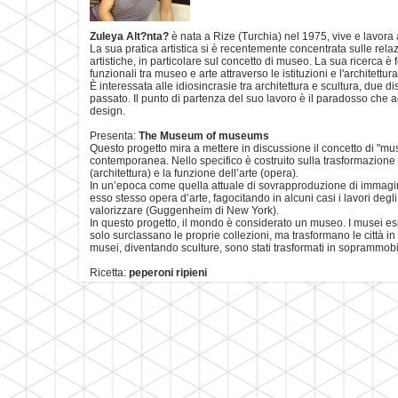
Zuleya Alt?nta?
è nata a Rize (Turchia) nel 1975, vive e lavora 
La sua pratica artistica si è recentemente concentrata sulle relaz
artistiche, in particolare sul concetto di museo. La sua ricerca è
funzionali tra museo e arte attraverso le istituzioni e l'architettu
È interessata alle idiosincrasie tra architettura e scultura, due d
passato. Il punto di partenza del suo lavoro è il paradosso che agi
design.
Presenta:
The Museum of museums
Questo progetto mira a mettere in discussione il concetto di "m
contemporanea. Nello specifico è costruito sulla trasformazione d
(architettura) e la funzione dell’arte (opera).
In un’epoca come quella attuale di sovrapproduzione di immagini
esso stesso opera d’arte, fagocitando in alcuni casi i lavori degl
valorizzare (Guggenheim di New York).
In questo progetto, il mondo è considerato un museo. I musei es
solo surclassano le proprie collezioni, ma trasformano le città in 
musei, diventando sculture, sono stati trasformati in soprammobili 
Ricetta:
peperoni ripieni