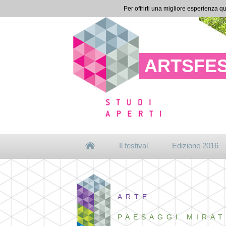
Per offrirti una migliore esperienza qu
ARTSFES
Il festival
Edizione 2016
ARTE
PAESAGGI MIRAT