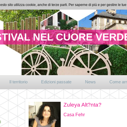
esto sito utilizza cookie, anche di terze parti. Per saperne di più e per gestire le t
TIVAL NEL CUORE VERDE
Il territorio
Edizioni passate
News
Come arr
Zuleya Alt?nta?
Casa Fehr
I