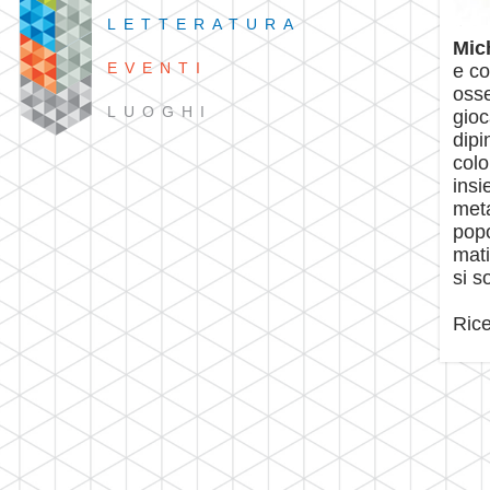
LETTERATURA
Mic
EVENTI
e co
osse
LUOGHI
gioc
dipi
colo
insi
meta
popo
mati
si s
Rice