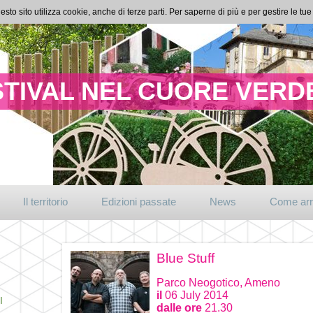
esto sito utilizza cookie, anche di terze parti. Per saperne di più e per gestire le t
TIVAL NEL CUORE VERDE
Il territorio
Edizioni passate
News
Come arr
Blue Stuff
Parco Neogotico, Ameno
il
06 July 2014
I
dalle ore
21.30