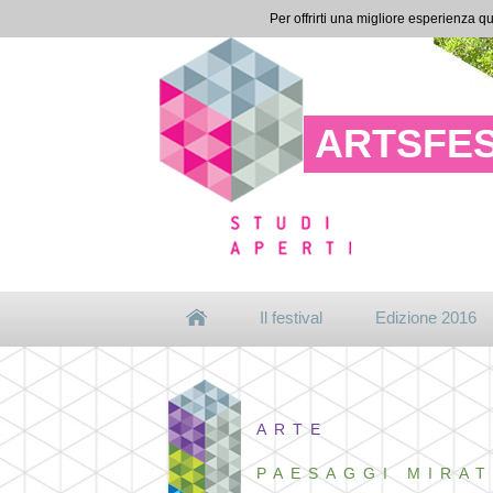
Per offrirti una migliore esperienza qu
ARTSFES
Il festival
Edizione 2016
ARTE
PAESAGGI MIRAT