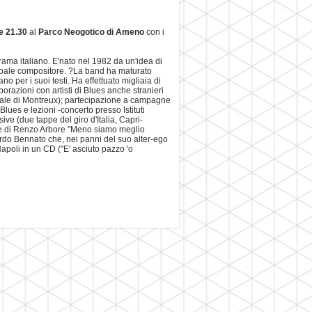
e 21.30
al
Parco Neogotico di Ameno
con i
rama italiano. E'nato nel 1982 da un'idea di
cipale compositore. ?La band ha maturato
no per i suoi testi. Ha effettuato migliaia di
llaborazioni con artisti di Blues anche stranieri
zionale di Montreux); partecipazione a campagne
ues e lezioni -concerto presso Istituti
sive (due tappe del giro d'Italia, Capri-
ne di Renzo Arbore "Meno siamo meglio
ardo Bennato che, nei panni del suo alter-ego
Napoli in un CD ("E' asciuto pazzo 'o