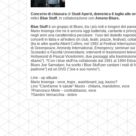
Concerto di chiusura
di
Studi Aperti,
domenica 6 luglio alle or
mitici
Blue Stuff
, in collaborazione con
Ameno Blues.
Blue Stuff
è un gruppo di Blues, tra i più noti e longevi del pano
Mario Insenga che ne è ancora oggi batterista, cantante e prin
negli anni una caratteristica peculiare : l'uso del dialetto napoleta
concerti in Italia e all'estero (in club, teatri, piazze, festival); co
(tra le altre quella Albert Collins, nel 1992 al Festival Interna
di Greenpeace, Amnesty International, Emergency; seminari sul Bl
Scolastici e Facoltà Universitarie; interventi in trasmissioni televi
Hollywood di Pascal Vicedomini, due passaggi alla trasmissio
stiamo"). ?Con i blue stuff ha collaborato dal 1991 al 1994 Edo
Blues Joe Sarnataro, ha scelto i Blue Stuff per cantare i mali di 
padrone") ed un DVD ("Joe e suo nonno").
Line - up attuale :
Mario Insenga - voce, traps , washboard, jug, kazoo?
Lino "Cient'anne 'e salute" Muoio - chitarra, mandolino, voce
?Francesco Miele – contrabbasso, voce
?Sandro Vernacchia - dobro