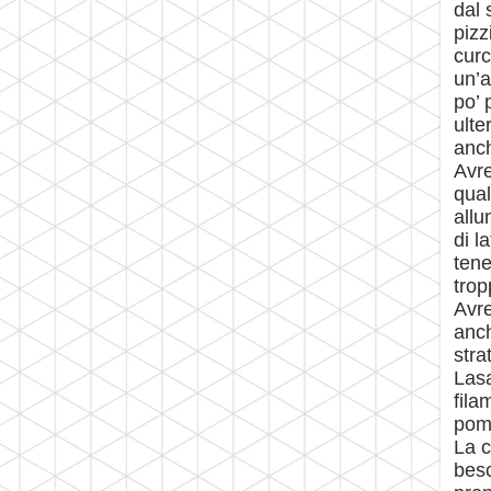
dal 
pizz
curc
un’a
po’ 
ulte
anch
Avre
qual
allu
di l
tene
trop
Avre
anch
stra
Lasa
fila
pomo
La c
besc