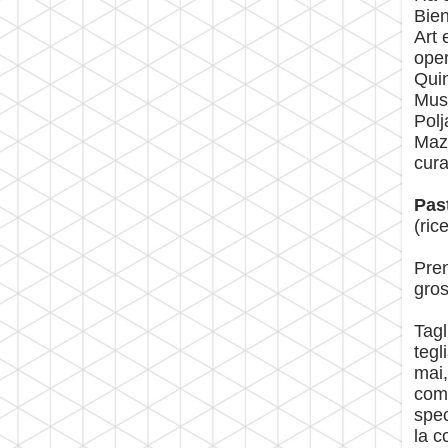
Bien
Art 
oper
Quin
Muse
Polj
Mazz
cura
Pas
(ric
Pren
gros
Tagl
tegl
mai,
com
spec
la c