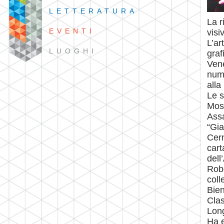
LETTERATURA
La r
EVENTI
visi
L’ar
LUOGHI
graf
Vene
nume
alla
Le 
Mosc
Assa
“Gia
Cern
cart
dell
Robe
coll
Bien
Clas
Long
Ha e