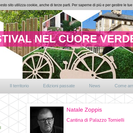
esto sito utilizza cookie, anche di terze parti. Per saperne di più e per gestire le t
TIVAL NEL CUORE VERDE
Il territorio
Edizioni passate
News
Come arr
Natale Zoppis
Cantina di Palazzo Tornielli
I