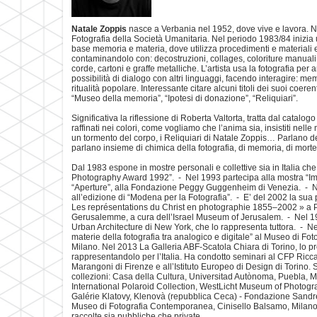
Natale Zoppis
nasce a Verbania nel 1952, dove vive e lavora. N
Fotografia della Società Umanitaria. Nel periodo 1983/84 inizia 
base memoria e materia, dove utilizza procedimenti e materiali e
contaminandolo con: decostruzioni, collages, coloriture manuali,
corde, cartoni e graffe metalliche. L’artista usa la fotografia per 
possibilità di dialogo con altri linguaggi, facendo interagire: mem
ritualità popolare. Interessante citare alcuni titoli dei suoi coerent
“Museo della memoria”, “Ipotesi di donazione”, “Reliquiari”.
Significativa la riflessione di Roberta Valtorta, tratta dal catalog
raffinati nei colori, come vogliamo che l’anima sia, insistiti nell
un tormento del corpo, i Reliquiari di Natale Zoppis… Parlano d
parlano insieme di chimica della fotografia, di memoria, di morte 
Dal 1983 espone in mostre personali e collettive sia in Italia che
Photography Award 1992”. - Nel 1993 partecipa alla mostra “Immag
“Aperture”, alla Fondazione Peggy Guggenheim di Venezia. - Ne
all’edizione di “Modena per la Fotografia”. - E’ del 2002 la sua 
Les représentations du Christ en photographie 1855–2002 » a Par
Gerusalemme, a cura dell’Israel Museum of Jerusalem. - Nel 19
Urban Architecture di New York, che lo rappresenta tuttora. - Nel
materie della fotografia tra analogico e digitale” al Museo di F
Milano. Nel 2013 La Galleria ABF-Scatola Chiara di Torino, lo pr
rappresentandolo per l’Italia. Ha condotto seminari al CFP Ricc
Marangoni di Firenze e all’Istituto Europeo di Design di Torino.
collezioni: Casa della Cultura, Universitad Autònoma, Puebla, M
International Polaroid Collection, WestLicht Museum of Photogr
Galérie Klatovy, Klenovà (repubblica Ceca) - Fondazione Sand
Museo di Fotografia Contemporanea, Cinisello Balsamo, Milano 
raccolte sia pubbliche che private.