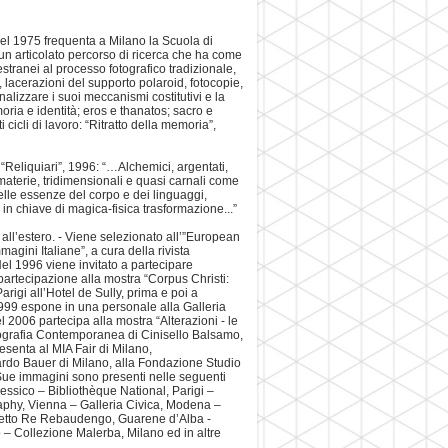
el 1975 frequenta a Milano la Scuola di
un articolato percorso di ricerca che ha come
stranei al processo fotografico tradizionale,
 lacerazioni del supporto polaroid, fotocopie,
analizzare i suoi meccanismi costitutivi e la
oria e identità; eros e thanatos; sacro e
i cicli di lavoro: “Ritratto della memoria”,
o “Reliquiari”, 1996: “…Alchemici, argentati,
e materie, tridimensionali e quasi carnali come
elle essenze del corpo e dei linguaggi,
in chiave di magica-fisica trasformazione...”
 all’estero. - Viene selezionato all’”European
ini Italiane”, a cura della rivista
l 1996 viene invitato a partecipare
partecipazione alla mostra “Corpus Christi:
igi all’Hotel de Sully, prima e poi a
99 espone in una personale alla Galleria
 2006 partecipa alla mostra “Alterazioni - le
otografia Contemporanea di Cinisello Balsamo,
esenta al MIA Fair di Milano,
ardo Bauer di Milano, alla Fondazione Studio
 Sue immagini sono presenti nelle seguenti
essico – Bibliothèque National, Parigi –
aphy, Vienna – Galleria Civica, Modena –
retto Re Rebaudengo, Guarene d’Alba -
– Collezione Malerba, Milano ed in altre