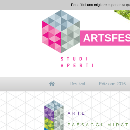
Per offrirti una migliore esperienza qu
ARTSFES
Il festival
Edizione 2016
ARTE
PAESAGGI MIRAT