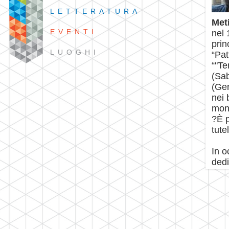
LETTERATURA
Met
EVENTI
nel 
prin
LUOGHI
“Pat
“"Te
(Sab
(Ger
nei 
mon
?È p
tutel
In o
dedi