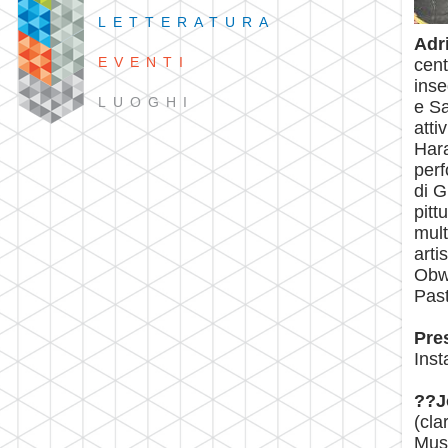
LETTERATURA
Adr
EVENTI
cent
inse
LUOGHI
e Sa
atti
Hara
perf
di G
pitt
mult
arti
Obwa
Past
Pre
Inst
??J
(cla
Musi