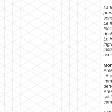
La t
pres
sens
Le f
Incl
dest
Le i
ingr
inst
sce
Mor
Amen
l’Ac
imma
perf
Pres
sott
camb