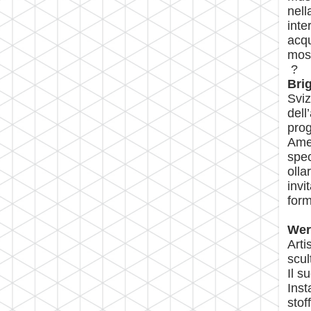
nell
inte
acqu
most
?
Bri
Sviz
dell
prog
Amen
spec
olla
invi
form
Wer
Arti
scul
Il s
Inst
stof