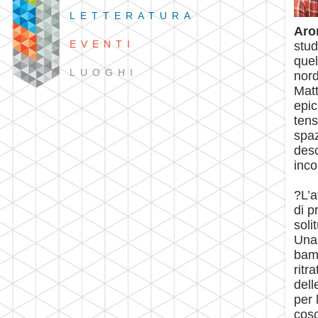
LETTERATURA
Aro
EVENTI
stud
quel
LUOGHI
nor
Matt
epic
tens
spaz
desc
inco
?L’a
di p
soli
Una 
bamb
ritr
dell
per 
cosc