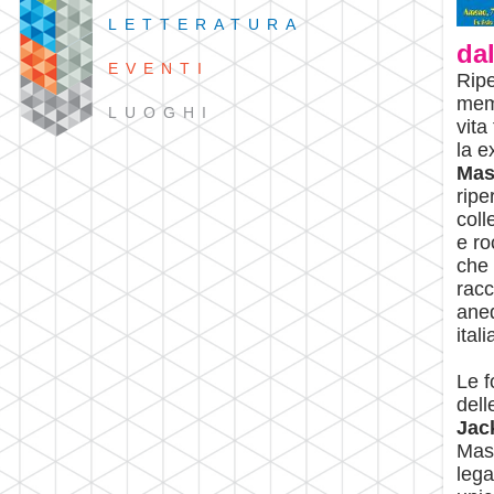
LETTERATURA
dal
EVENTI
Rip
memo
LUOGHI
vita
la e
Mas
ripe
coll
e ro
che 
racc
aned
ital
Le 
dell
Jac
Mass
lega