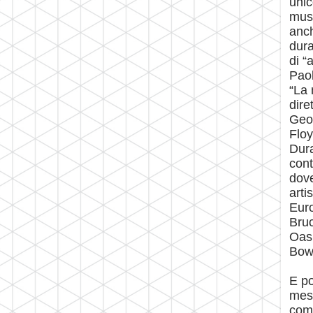
unic
musi
anch
dura
di “
Paol
“La 
dire
Geor
Floy
Dura
cont
dove
arti
Euro
Bruc
Oasi
Bowi
E po
mess
co