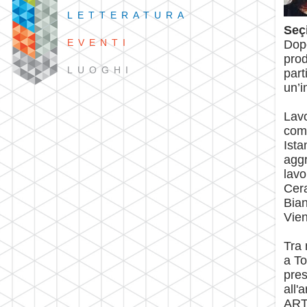
LETTERATURA
Seçi
EVENTI
Dopo
prod
LUOGHI
part
un’i
Lavo
comu
Ista
aggr
lavo
Cera
Bian
Vien
Tra 
a To
pres
all'
ARTI