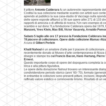
Il pittore
Antonio Calderara
fu un autorevole rappresentante del 
Costituì la sua collezione mediante scambi con artisti suoi conte
aprendo al pubblico la sua casa-studio di Vacciago sulla spond
delle opere esposte affiancò a 56 sue opere altre 271 di 133 dive
rapporti di amicizia o di affinità di ricerca.?Un raro esempio di c
scambio e sul dono.?La fondazione Calderara opera dal 1979, tra 
Manzoni, Yves Klein, Max Bill, Victor Vasarely, Arnaldo Pomo
Sabato 5 luglio alle ore 17 presso la Fondazione Calderara i
?
Il piacere di collezionare. Opere dalla collezione Mamac-Ni
A cura di
Gilbert Perlein
Khalil Nahoul
è un amatore d'arte per il piacere di collezionare. 
recentemente donato al Museo d’arte contemporanea di Nizza (
disegni e stampe tra
cui Francis Bacon, Hans Hartung, Pierre
Ernest.
Questo importante corpo di opere del dopoguerra completa la co
lirica e alla pittura figurativa.
Le opere della donazione Nahoul trovano un interessante dialog
condividendone periodo storico (anni ’60-‘70), formato (generalme
In entrambe le collezioni sono presenti pitture, incisioni, litograf
raffinato valore estetico e commovente lirismo. Risultato di un ve