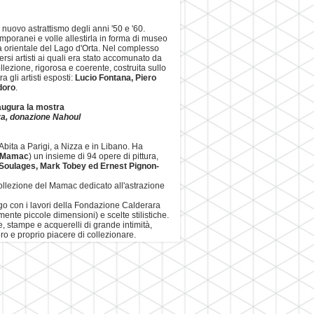
nuovo astrattismo degli anni '50 e '60.
mporanei e volle allestirla in forma di museo
a orientale del Lago d'Orta. Nel complesso
rsi artisti ai quali era stato accomunato da
ollezione, rigorosa e coerente, costruita sullo
gli artisti esposti:
Lucio Fontana, Piero
doro
.
naugura la mostra
zza, donazione Nahoul
Abita a Parigi, a Nizza e in Libano. Ha
Mamac
) un insieme di 94 opere di pittura,
 Soulages, Mark Tobey ed Ernest Pignon­
llezione del Mamac dedicato all'astrazione
o con i lavori della Fondazione Calderara
nte piccole dimensioni) e scelte stilistiche.
ie, stampe e acquerelli di grande intimità,
ro e proprio piacere di collezionare.