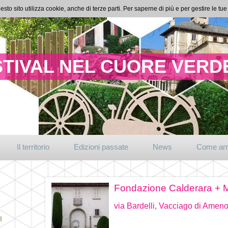
esto sito utilizza cookie, anche di terze parti. Per saperne di più e per gestire le t
TIVAL NEL CUORE VERDE
Il territorio
Edizioni passate
News
Come arr
Fondazione Calderara 
via Bardelli, Vacciago di Amen
I