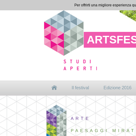
Per offrirti una migliore esperienza qu
ARTSFES
Il festival
Edizione 2016
ARTE
PAESAGGI MIRAT