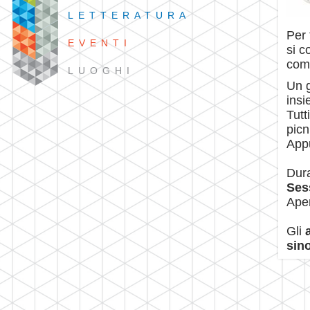
LETTERATURA
Per 
EVENTI
si c
co
LUOGHI
Un 
insi
Tutt
picn
Appu
Dura
Ses
Aper
Gli
a
sino