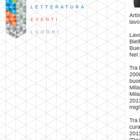
LETTERATURA
Arti
EVENTI
lavo
LUOGHI
Lavo
Biel
Bue
Nel 
Tra 
2006
buon
Mila
Mila
2013
migl
Tra 
cura
2011