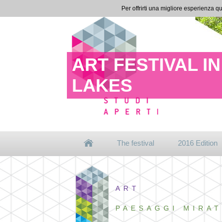
Per offrirti una migliore esperienza qu
ART FESTIVAL 
LAKES
The festival
2016 Edition
ART
PAESAGGI MIRAT